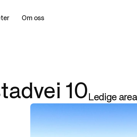
ter
Om oss
tadvei 10
Ledige area