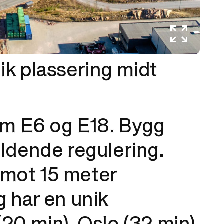
k plassering midt
om E6 og E18. Bygg
eldende regulering.
 mot 15 meter
g har en unik