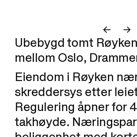
Ubebygd tomt Røyken 
mellom Oslo, Dramme
Eiendom i Røyken nær
skreddersys etter leie
Regulering åpner for 
takhøyde. Næringsparke