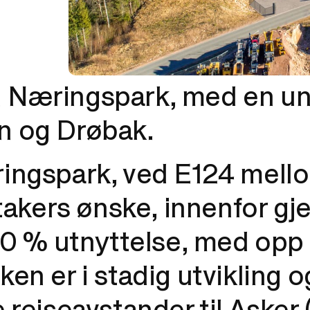
Næringspark, med en uni
n og Drøbak.
ingspark, ved E124 mell
takers ønske, innenfor gj
40 % utnyttelse, med opp
n er i stadig utvikling o