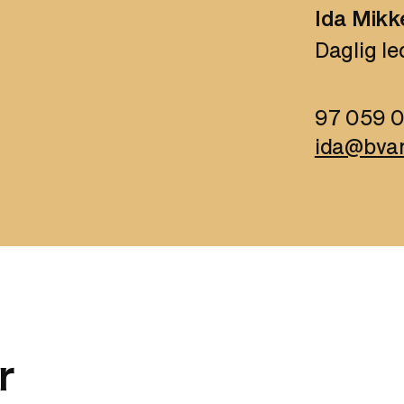
Ida Mikk
Daglig le
97 059 
ida@bvar
r