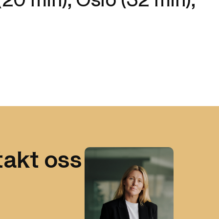
20 min), Oslo (32 min),
akt oss