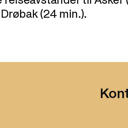
reiseavstander til Asker (
Drøbak (24 min.).
Kont