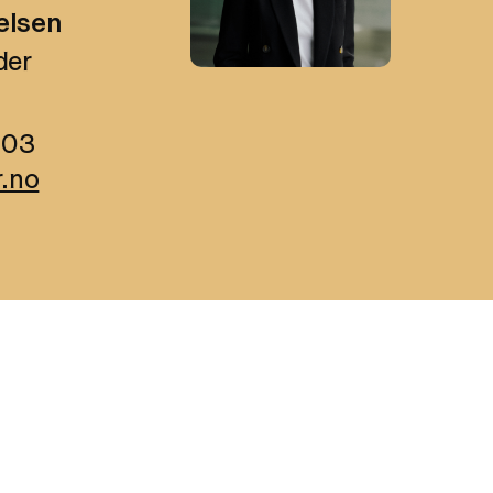
elsen
der
003
.no