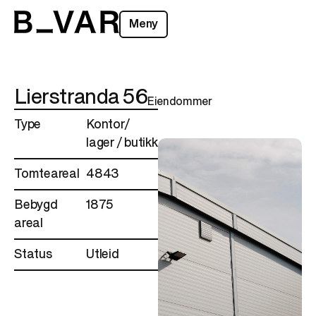
Meny
Lierstranda 56
Eiendommer
Type
Kontor/
lager / butikk
Tomteareal
4843
Bebygd
1875
areal
Status
Utleid